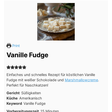
Print
Vanille Fudge
Einfaches und schnelles Rezept für köstlichen Vanille
Fudge mit weißer Schokolade und
Marshmallowcreme
.
Perfekt für Naschkatzen!
Gericht
Süßigkeiten
Küche
Amerikanisch
Keyword
Vanille Fudge
Minuten
Vorbereitungszeit
15
Minuten