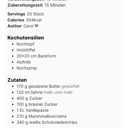
Minuten
Zubereitungszeit
15
Minuten
Servings
20
Stück
Calories
304
kcal
Author
Carol 💙
Kochutensilien
Kochtopf
Holzlöffel
20×20 cm Backform
Alufolie
Kochspray
Zutaten
170
g
gesalzene Butter
gewürfelt
120
ml
Sahne
Halb-und-Halb
400
g
Zucker
100
g
brauner Zucker
1
EL
Vanillepaste
210
g
Marshmallowcreme
340
g
weiße Schokoladenchips