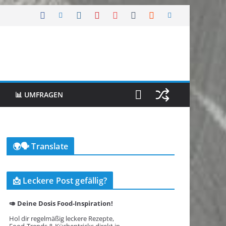
📊 UMFRAGEN
🌍🗣️ Translate
📩 Leckere Post gefällig?
🥑 Deine Dosis Food-Inspiration!
Hol dir regelmäßig leckere Rezepte,