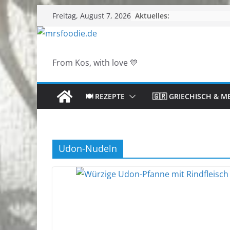
Zum
Aktuelles:
Freitag, August 7, 2026
Inhalt
springen
From Kos, with love 💙
🍽️ REZEPTE
🇬🇷 GRIECHISCH & M
Udon-Nudeln