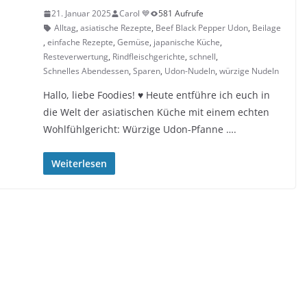
21. Januar 2025
Carol 💙
581 Aufrufe
Alltag
,
asiatische Rezepte
,
Beef Black Pepper Udon
,
Beilage
,
einfache Rezepte
,
Gemüse
,
japanische Küche
,
Resteverwertung
,
Rindfleischgerichte
,
schnell
,
Schnelles Abendessen
,
Sparen
,
Udon-Nudeln
,
würzige Nudeln
Hallo, liebe Foodies! ♥︎ Heute entführe ich euch in
die Welt der asiatischen Küche mit einem echten
Wohlfühlgericht: Würzige Udon-Pfanne ….
Weiterlesen