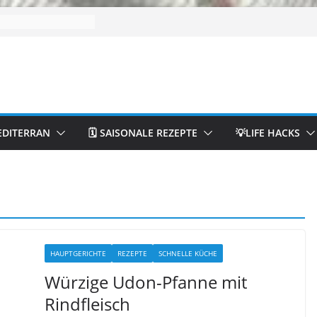
EDITERRAN
🗓️ SAISONALE REZEPTE
💡LIFE HACKS
HAUPTGERICHTE
REZEPTE
SCHNELLE KÜCHE
Würzige Udon-Pfanne mit
Rindfleisch