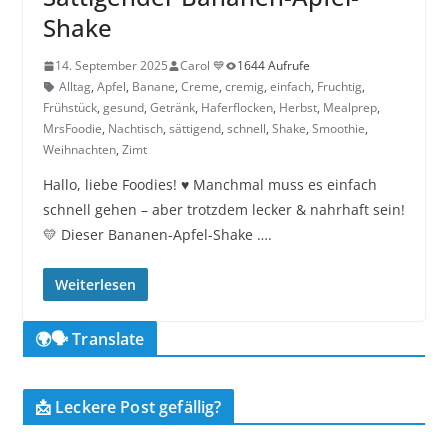
Shake
14. September 2025
Carol 💙
1644 Aufrufe
Alltag
,
Apfel
,
Banane
,
Creme
,
cremig
,
einfach
,
Fruchtig
,
Frühstück
,
gesund
,
Getränk
,
Haferflocken
,
Herbst
,
Mealprep
,
MrsFoodie
,
Nachtisch
,
sättigend
,
schnell
,
Shake
,
Smoothie
,
Weihnachten
,
Zimt
Hallo, liebe Foodies! ♥︎ Manchmal muss es einfach
schnell gehen – aber trotzdem lecker & nahrhaft sein!
💛 Dieser Bananen-Apfel-Shake ….
Weiterlesen
🌍🗣️ Translate
📩 Leckere Post gefällig?