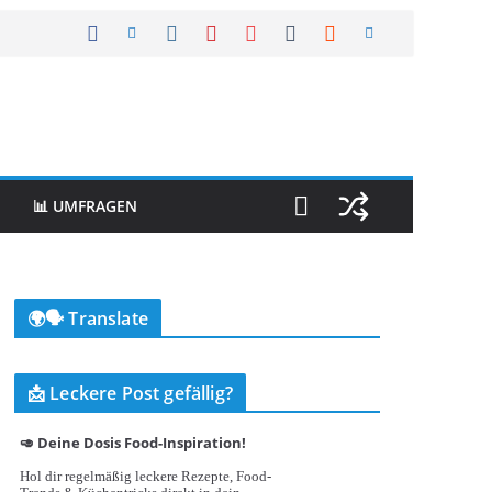
📊 UMFRAGEN
🌍🗣️ Translate
📩 Leckere Post gefällig?
🥑 Deine Dosis Food-Inspiration!
Hol dir regelmäßig leckere Rezepte, Food-