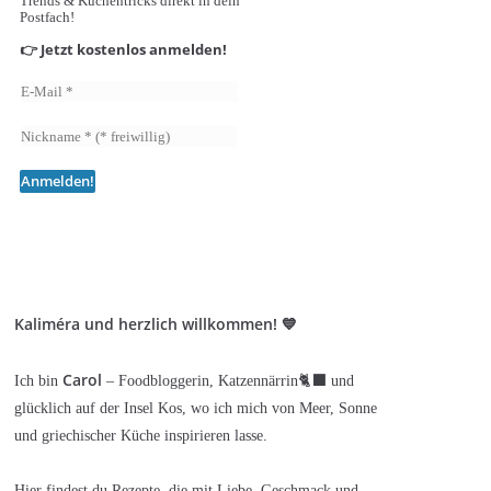
Trends & Küchentricks direkt in dein
Postfach!
👉 Jetzt kostenlos anmelden!
Kaliméra und herzlich willkommen! 💙
Carol
Ich bin
– Foodbloggerin, Katzennärrin🐈‍⬛ und
glücklich auf der Insel Kos, wo ich mich von Meer, Sonne
und griechischer Küche inspirieren lasse.
Hier findest du Rezepte, die mit Liebe, Geschmack und