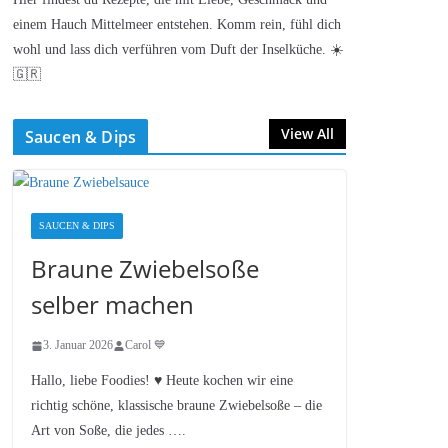
einem Hauch Mittelmeer entstehen. Komm rein, fühl dich
wohl und lass dich verführen vom Duft der Inselküche. ☀️
🇬🇷
View All
Saucen & Dips
SAUCEN & DIPS
Braune Zwiebelsoße
selber machen
3. Januar 2026
Carol 💙
Hallo, liebe Foodies! ♥︎ Heute kochen wir eine
richtig schöne, klassische braune Zwiebelsoße – die
Art von Soße, die jedes ….