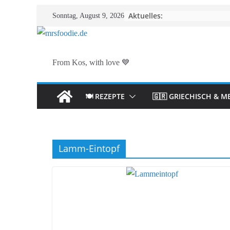
Zum
Aktuelles:
Sonntag, August 9, 2026
Inhalt
springen
From Kos, with love 💙
🍽️ REZEPTE
🇬🇷 GRIECHISCH & M
Lamm-Eintopf