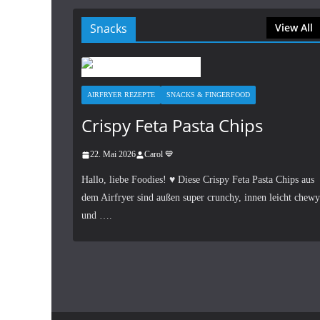
Snacks
View All
AIRFRYER REZEPTE
SNACKS & FINGERFOOD
Crispy Feta Pasta Chips
22. Mai 2026
Carol 💙
Hallo, liebe Foodies! ♥︎ Diese Crispy Feta Pasta Chips aus
dem Airfryer sind außen super crunchy, innen leicht chewy
und ….