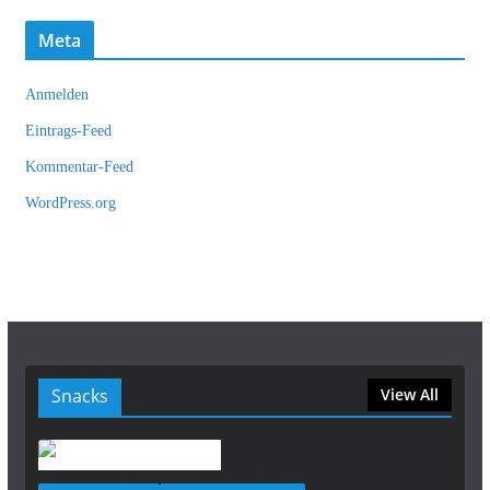
Meta
Anmelden
Eintrags-Feed
Kommentar-Feed
WordPress.org
Snacks
View All