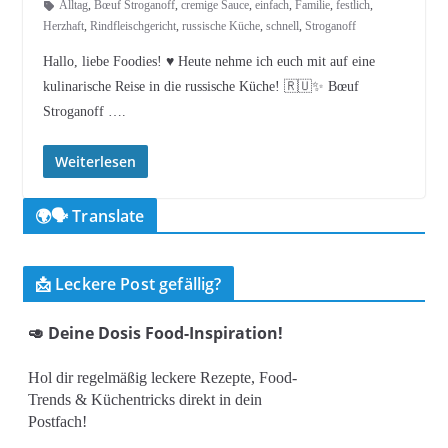
Alltag
,
Bœuf Stroganoff
,
cremige Sauce
,
einfach
,
Familie
,
festlich
,
Herzhaft
,
Rindfleischgericht
,
russische Küche
,
schnell
,
Stroganoff
Hallo, liebe Foodies! ♥︎ Heute nehme ich euch mit auf eine
kulinarische Reise in die russische Küche! 🇷🇺✨ Bœuf
Stroganoff ….
Weiterlesen
🌍🗣️ Translate
📩 Leckere Post gefällig?
🥑 Deine Dosis Food-Inspiration!
Hol dir regelmäßig leckere Rezepte, Food-
Trends & Küchentricks direkt in dein
Postfach!