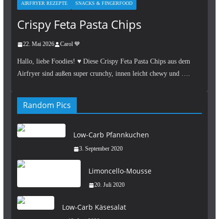
AIRFRYER REZEPTE
SNACKS & FINGERFOOD
Crispy Feta Pasta Chips
22. Mai 2026
Carol 💙
Hallo, liebe Foodies! ♥︎ Diese Crispy Feta Pasta Chips aus dem
Airfryer sind außen super crunchy, innen leicht chewy und ….
Random Pics
Low-Carb Pfannkuchen
3. September 2020
Limoncello-Mousse
20. Juli 2020
Low-Carb Käsesalat