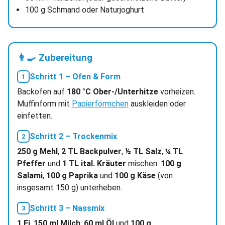
100 g Schmand oder Naturjoghurt
👩‍🍳 Zubereitung
Schritt 1 – Ofen & Form
Backofen auf
180 °C Ober-/Unterhitze
vorheizen.
Muffinform mit
Papierförmchen
auskleiden oder
einfetten.
Schritt 2 – Trockenmix
250 g Mehl
,
2 TL Backpulver
,
½ TL Salz
,
¼ TL
Pfeffer
und
1 TL ital. Kräuter
mischen.
100 g
Salami
,
100 g Paprika
und
100 g Käse
(von
insgesamt 150 g) unterheben.
Schritt 3 – Nassmix
1 Ei
,
150 ml Milch
,
60 ml Öl
und
100 g