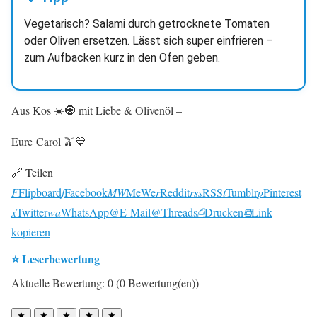
Vegetarisch? Salami durch getrocknete Tomaten
oder Oliven ersetzen. Lässt sich super einfrieren –
zum Aufbacken kurz in den Ofen geben.
Aus Kos ☀️🧿 mit Liebe & Olivenöl –
Eure Carol 🫒💙
🔗 Teilen
F
Flipboard
f
Facebook
MW
MeWe
r
Reddit
rss
RSS
t
Tumblr
p
Pinterest
x
Twitter
wa
WhatsApp
@
E-Mail
@
Threads
⎙
Drucken
⧉
Link
kopieren
⭐ Leserbewertung
Aktuelle Bewertung: 0 (0 Bewertung(en))
★
★
★
★
★