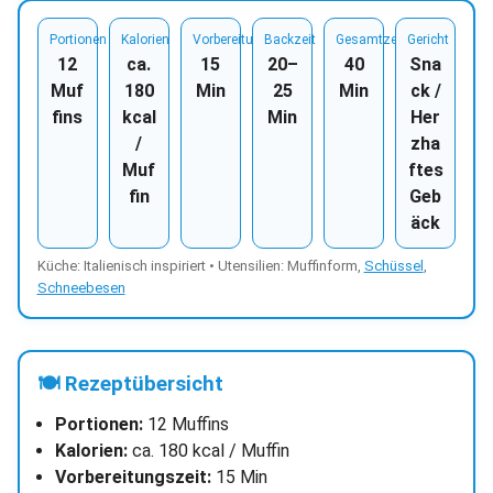
Portionen
Kalorien
Vorbereitung
Backzeit
Gesamtzeit
Gericht
12
ca.
15
20–
40
Sna
Muf
180
Min
25
Min
ck /
fins
kcal
Min
Her
/
zha
Muf
ftes
fin
Geb
äck
Küche: Italienisch inspiriert • Utensilien: Muffinform,
Schüssel
,
Schneebesen
🍽 Rezeptübersicht
Portionen:
12 Muffins
Kalorien:
ca. 180 kcal / Muffin
Vorbereitungszeit:
15 Min