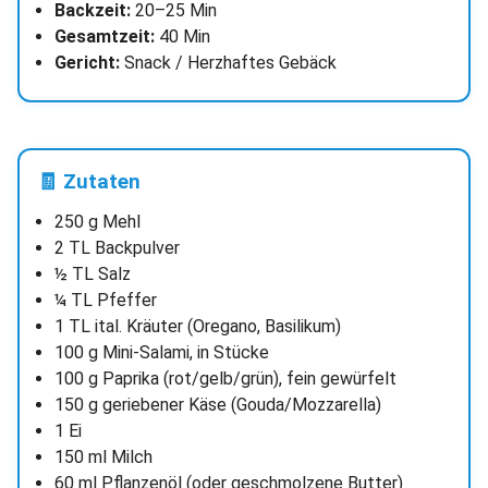
Backzeit:
20–25 Min
Gesamtzeit:
40 Min
Gericht:
Snack / Herzhaftes Gebäck
🧾 Zutaten
250 g Mehl
2 TL Backpulver
½ TL Salz
¼ TL Pfeffer
1 TL ital. Kräuter (Oregano, Basilikum)
100 g Mini-Salami, in Stücke
100 g Paprika (rot/gelb/grün), fein gewürfelt
150 g geriebener Käse (Gouda/Mozzarella)
1 Ei
150 ml Milch
60 ml Pflanzenöl (oder geschmolzene Butter)