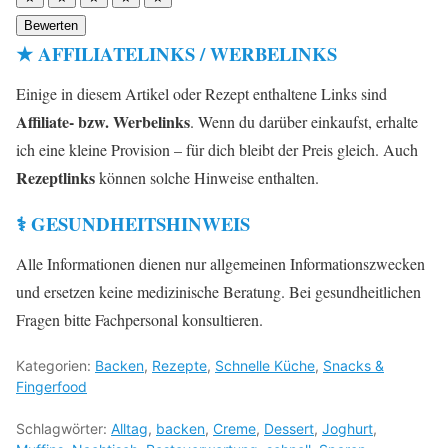
Bewerten
★ AFFILIATELINKS / WERBELINKS
Einige in diesem Artikel oder Rezept enthaltene Links sind
Affiliate- bzw. Werbelinks
. Wenn du darüber einkaufst, erhalte
ich eine kleine Provision – für dich bleibt der Preis gleich. Auch
Rezeptlinks
können solche Hinweise enthalten.
⚕️ GESUNDHEITSHINWEIS
Alle Informationen dienen nur allgemeinen Informationszwecken
und ersetzen keine medizinische Beratung. Bei gesundheitlichen
Fragen bitte Fachpersonal konsultieren.
Kategorien:
Backen
,
Rezepte
,
Schnelle Küche
,
Snacks &
Fingerfood
Schlagwörter:
Alltag
,
backen
,
Creme
,
Dessert
,
Joghurt
,