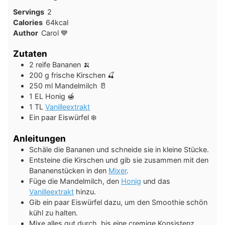
Servings
2
Calories
64
kcal
Author
Carol 💙
Zutaten
2
reife Bananen 🍌
200
g
frische Kirschen 🍒
250
ml
Mandelmilch 🥛
1
EL
Honig 🍯
1
TL
Vanilleextrakt
Ein paar Eiswürfel ❄️
Anleitungen
Schäle die Bananen und schneide sie in kleine Stücke.
Entsteine die Kirschen und gib sie zusammen mit den
Bananenstücken in den
Mixer
.
Füge die Mandelmilch, den
Honig
und das
Vanilleextrakt
hinzu.
Gib ein paar Eiswürfel dazu, um den Smoothie schön
kühl zu halten.
Mixe alles gut durch, bis eine cremige Konsistenz