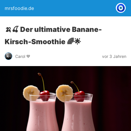
mrsfoodie.de
🍌🍒 Der ultimative Banane-
Kirsch-Smoothie 🌈🌟
Carol 💙
vor 3 Jahren