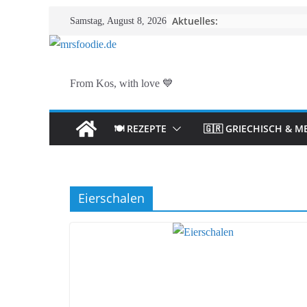
Zum
Aktuelles:
Samstag, August 8, 2026
Inhalt
springen
From Kos, with love 💙
🍽️ REZEPTE
🇬🇷 GRIECHISCH & M
Eierschalen