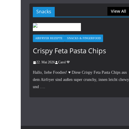
Snacks
View All
AIRFRYER REZEPTE
SNACKS & FINGERFOOD
Crispy Feta Pasta Chips
22. Mai 2026
Carol 💙
Hallo, liebe Foodies! ♥︎ Diese Crispy Feta Pasta Chips aus
dem Airfryer sind außen super crunchy, innen leicht chewy
und ….