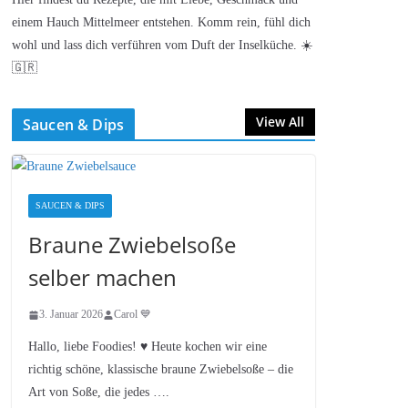
einem Hauch Mittelmeer entstehen. Komm rein, fühl dich
wohl und lass dich verführen vom Duft der Inselküche. ☀️
🇬🇷
View All
Saucen & Dips
SAUCEN & DIPS
Braune Zwiebelsoße
selber machen
3. Januar 2026
Carol 💙
Hallo, liebe Foodies! ♥︎ Heute kochen wir eine
richtig schöne, klassische braune Zwiebelsoße – die
Art von Soße, die jedes ….