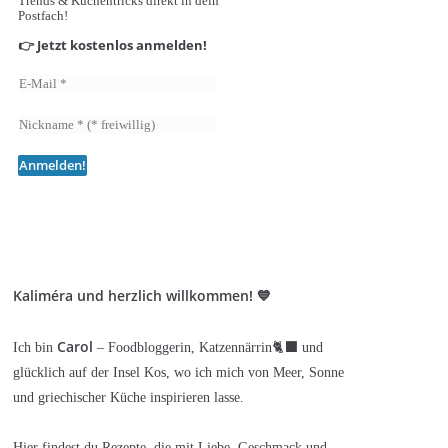
Trends & Küchentricks direkt in dein
Postfach!
👉 Jetzt kostenlos anmelden!
Kaliméra und herzlich willkommen! 💙
Carol
Ich bin
– Foodbloggerin, Katzennärrin🐈‍⬛ und
glücklich auf der Insel Kos, wo ich mich von Meer, Sonne
und griechischer Küche inspirieren lasse.
Hier findest du Rezepte, die mit Liebe, Geschmack und