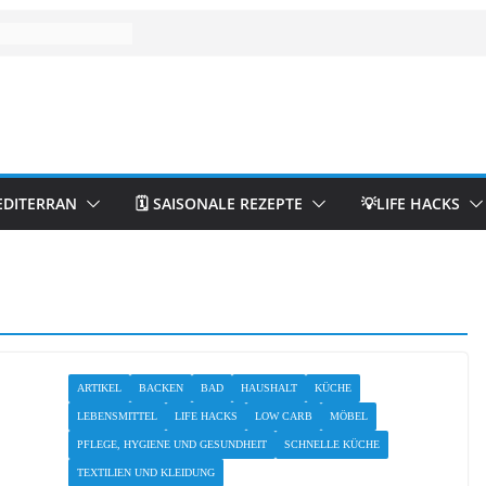
EDITERRAN
🗓️ SAISONALE REZEPTE
💡LIFE HACKS
ARTIKEL
BACKEN
BAD
HAUSHALT
KÜCHE
LEBENSMITTEL
LIFE HACKS
LOW CARB
MÖBEL
PFLEGE, HYGIENE UND GESUNDHEIT
SCHNELLE KÜCHE
TEXTILIEN UND KLEIDUNG