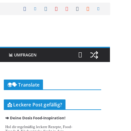
📊 UMFRAGEN
🌍🗣️ Translate
📩 Leckere Post gefällig?
🥑 Deine Dosis Food-Inspiration!
Hol dir regelmäßig leckere Rezepte, Food-