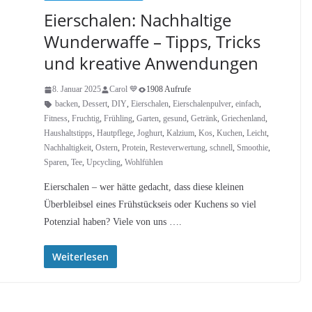
Eierschalen: Nachhaltige
Wunderwaffe – Tipps, Tricks
und kreative Anwendungen
8. Januar 2025
Carol 💙
1908 Aufrufe
backen
,
Dessert
,
DIY
,
Eierschalen
,
Eierschalenpulver
,
einfach
,
Fitness
,
Fruchtig
,
Frühling
,
Garten
,
gesund
,
Getränk
,
Griechenland
,
Haushaltstipps
,
Hautpflege
,
Joghurt
,
Kalzium
,
Kos
,
Kuchen
,
Leicht
,
Nachhaltigkeit
,
Ostern
,
Protein
,
Resteverwertung
,
schnell
,
Smoothie
,
Sparen
,
Tee
,
Upcycling
,
Wohlfühlen
Eierschalen – wer hätte gedacht, dass diese kleinen
Überbleibsel eines Frühstückseis oder Kuchens so viel
Potenzial haben? Viele von uns ….
Weiterlesen