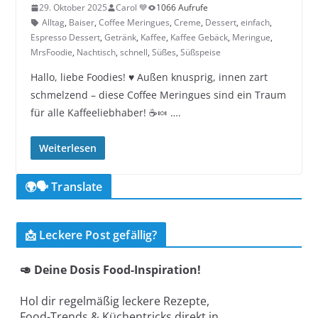
29. Oktober 2025
Carol 💙
1066 Aufrufe
Alltag
,
Baiser
,
Coffee Meringues
,
Creme
,
Dessert
,
einfach
,
Espresso Dessert
,
Getränk
,
Kaffee
,
Kaffee Gebäck
,
Meringue
,
MrsFoodie
,
Nachtisch
,
schnell
,
Süßes
,
Süßspeise
Hallo, liebe Foodies! ♥︎ Außen knusprig, innen zart
schmelzend – diese Coffee Meringues sind ein Traum
für alle Kaffeeliebhaber! ☕🍬 ….
Weiterlesen
🌍🗣️ Translate
📩 Leckere Post gefällig?
🥑 Deine Dosis Food-Inspiration!
Hol dir regelmäßig leckere Rezepte,
Food-Trends & Küchentricks direkt in