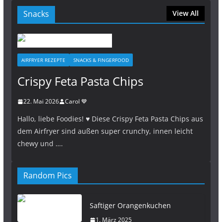
Snacks
View All
AIRFRYER REZEPTE
SNACKS & FINGERFOOD
Crispy Feta Pasta Chips
22. Mai 2026
Carol 💙
Hallo, liebe Foodies! ♥︎ Diese Crispy Feta Pasta Chips aus
dem Airfryer sind außen super crunchy, innen leicht
chewy und ….
Random Pics
Saftiger Orangenkuchen
1. März 2025