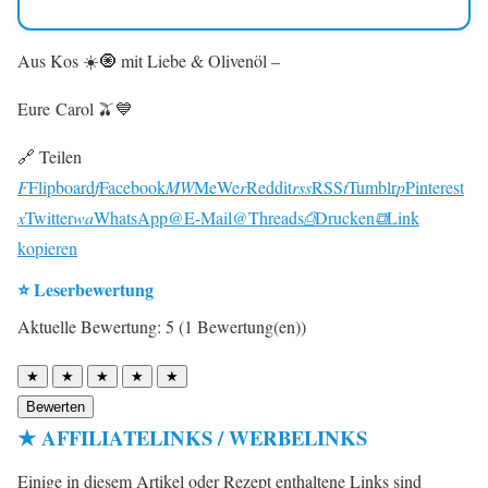
Aus Kos ☀️🧿 mit Liebe & Olivenöl –
Eure Carol 🫒💙
🔗 Teilen
F
Flipboard
f
Facebook
MW
MeWe
r
Reddit
rss
RSS
t
Tumblr
p
Pinterest
x
Twitter
wa
WhatsApp
@
E-Mail
@
Threads
⎙
Drucken
⧉
Link
kopieren
⭐ Leserbewertung
Aktuelle Bewertung: 5 (1 Bewertung(en))
★
★
★
★
★
Bewerten
★ AFFILIATELINKS / WERBELINKS
Einige in diesem Artikel oder Rezept enthaltene Links sind