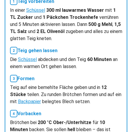
Teig vorbereiten
In einer
Schüssel
300 ml lauwarmes Wasser
mit
1
TL Zucker
und
1 Päckchen Trockenhefe
verrühren
und 5 Minuten aktivieren lassen. Dann
500 g Mehl
,
1,5
TL Salz
und
2 EL Olivenöl
zugeben und alles zu einem
glatten Teig kneten.
Teig gehen lassen
Die
Schüssel
abdecken und den Teig
60 Minuten
an
einem warmen Ort gehen lassen.
Formen
Teig auf eine bemehlte Fläche geben und in
12
Stücke
teilen. Zu runden Brötchen formen und auf ein
mit
Backpapier
belegtes Blech setzen.
Vorbacken
Brötchen bei
200 °C Ober-/Unterhitze
für
10
Minuten
backen. Sie sollen
hell
bleiben – das ist