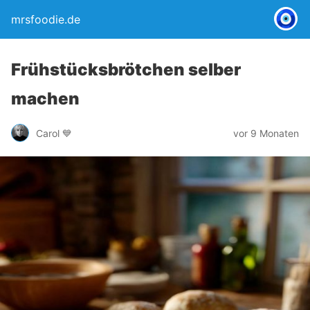
mrsfoodie.de
Frühstücksbrötchen selber
machen
Carol 💙
vor 9 Monaten