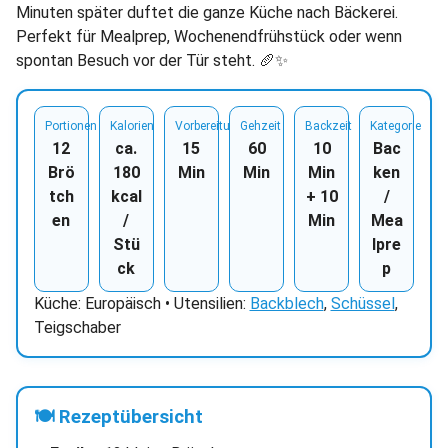
Minuten später duftet die ganze Küche nach Bäckerei.
Perfekt für Mealprep, Wochenendfrühstück oder wenn
spontan Besuch vor der Tür steht. 🥖✨
Portionen
Kalorien
Vorbereitung
Gehzeit
Backzeit
Kategorie
12
ca.
15
60
10
Bac
Brö
180
Min
Min
Min
ken
tch
kcal
+ 10
/
en
/
Min
Mea
Stü
lpre
ck
p
Küche: Europäisch • Utensilien:
Backblech
,
Schüssel
,
Teigschaber
🍽 Rezeptübersicht