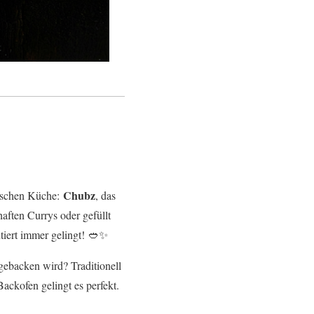
Chubz
bischen Küche:
, das
aften Currys oder gefüllt
ntiert immer gelingt! 🥙✨
 gebacken wird? Traditionell
ckofen gelingt es perfekt.