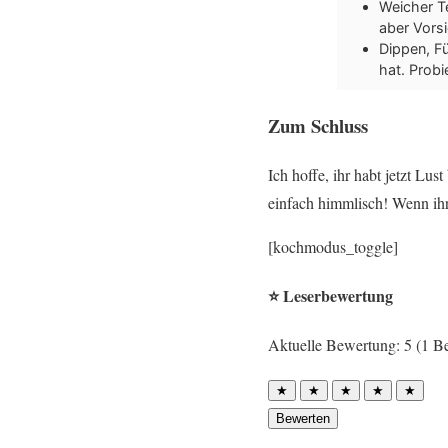
Weicher Te
aber Vorsi
Dippen, Fü
hat. Probi
Zum Schluss
Ich hoffe, ihr habt jetzt L
einfach himmlisch! Wenn ihr 
[kochmodus_toggle]
⭐ Leserbewertung
Aktuelle Bewertung: 5 (1 B
★
★
★
★
★
Bewerten