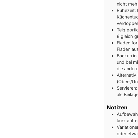
nicht mehr
Ruhezeit: 
Küchentuc
verdoppelt
Teig porti
8 gleich g
Fladen fo
Fladen aus
Backen in
und bei mi
die andere
Alternativ
(Ober-/Un
Servieren
als Beilag
Notizen
Aufbewahr
kurz aufto
Variation
oder etwa