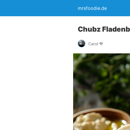
mrsfoodie.de
Chubz Fladenb
Carol 💙