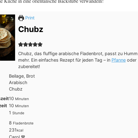
 die Küche in eine orientalische Backstube verwandeln!
Print
Chubz
Chubz, das fluffige arabische Fladenbrot, passt zu Humm
mehr. Ein einfaches Rezept für jeden Tag – in
Pfanne
oder 
zubereitet!
Beilage, Brot
Arabisch
Chubz
Minuten
zeit
10
Minuten
Minuten
eit
10
Minuten
Stunde
1
Stunde
8
Fladenbrote
231
kcal
Carol 💙