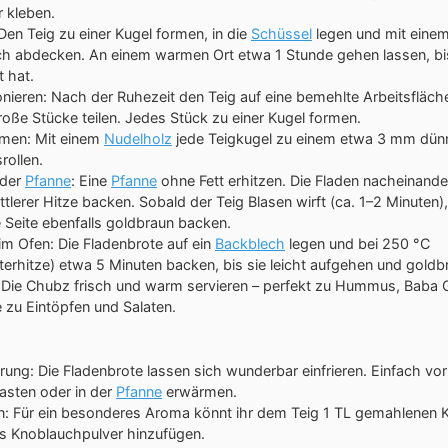
 kleben.
Den Teig zu einer Kugel formen, in die
Schüssel
legen und mit eine
h abdecken. An einem warmen Ort etwa 1 Stunde gehen lassen, bis
 hat.
onieren: Nach der Ruhezeit den Teig auf eine bemehlte Arbeitsfläch
roße Stücke teilen. Jedes Stück zu einer Kugel formen.
rmen: Mit einem
Nudelholz
jede Teigkugel zu einem etwa 3 mm dün
rollen.
 der
Pfanne
: Eine
Pfanne
ohne Fett erhitzen. Die Fladen nacheinande
ttlerer Hitze backen. Sobald der Teig Blasen wirft (ca. 1–2 Minuten
 Seite ebenfalls goldbraun backen.
 im Ofen: Die Fladenbrote auf ein
Backblech
legen und bei 250 °C
terhitze) etwa 5 Minuten backen, bis sie leicht aufgehen und gold
: Die Chubz frisch und warm servieren – perfekt zu Hummus, Baba
e zu Eintöpfen und Salaten.
ung: Die Fladenbrote lassen sich wunderbar einfrieren. Einfach vo
asten oder in der
Pfanne
erwärmen.
en: Für ein besonderes Aroma könnt ihr dem Teig 1 TL gemahlenen
s Knoblauchpulver hinzufügen.