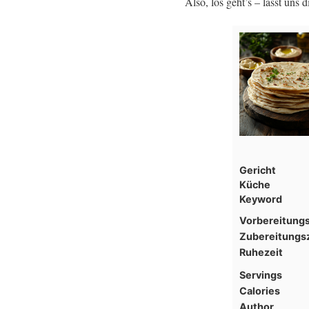
Also, los geht’s – lasst uns
Gericht
Küche
Keyword
Vorbereitungs
Zubereitungsz
Ruhezeit
Servings
Calories
Author