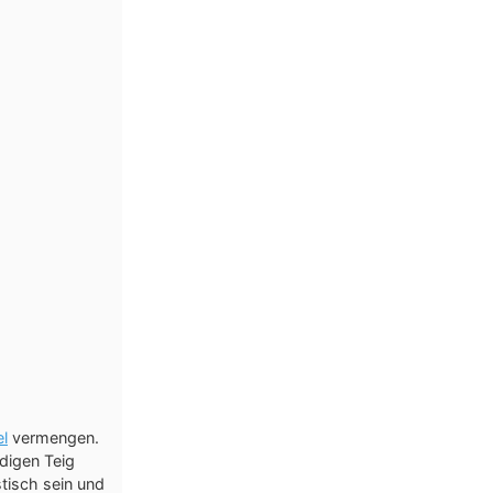
l
vermengen.
digen Teig
astisch sein und