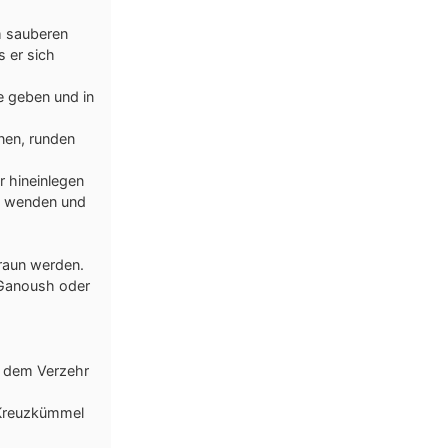
m sauberen
 er sich
e geben und in
nen, runden
r hineinlegen
), wenden und
braun werden.
 Ganoush oder
r dem Verzehr
 Kreuzkümmel