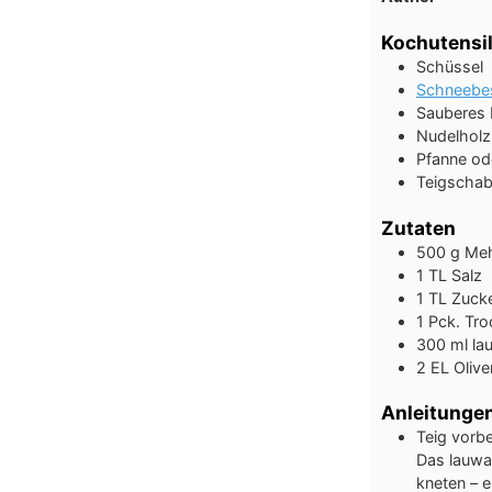
Kochutensil
Schüssel
Schneebe
Sauberes
Nudelholz
Pfanne
od
Teigschab
Zutaten
500
g
Meh
1
TL
Salz
1
TL
Zuck
1
Pck.
Tro
300
ml
la
2
EL
Olive
Anleitunge
Teig vorbe
Das lauwa
kneten – 