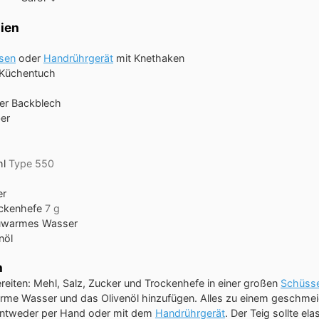
ien
sen
oder
Handrührgerät
mit Knethaken
 Küchentuch
er Backblech
er
l
Type 550
er
ckenhefe
7 g
uwarmes Wasser
nöl
n
reiten: Mehl, Salz, Zucker und Trockenhefe in einer großen
Schüsse
rme Wasser und das Olivenöl hinzufügen. Alles zu einem geschmei
entweder per Hand oder mit dem
Handrührgerät
. Der Teig sollte el